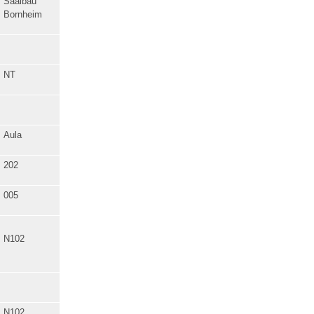
Saalbau
Bornheim
NT
Aula
202
005
N102
N102