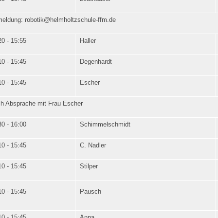
eldung: robotik@helmholtzschule-ffm.de
20 - 15:55
Haller
10 - 15:45
Degenhardt
10 - 15:45
Escher
h Absprache mit Frau Escher
30 - 16:00
Schimmelschmidt
10 - 15:45
C. Nadler
10 - 15:45
Stilper
10 - 15:45
Pausch
10 - 15:45
Anna