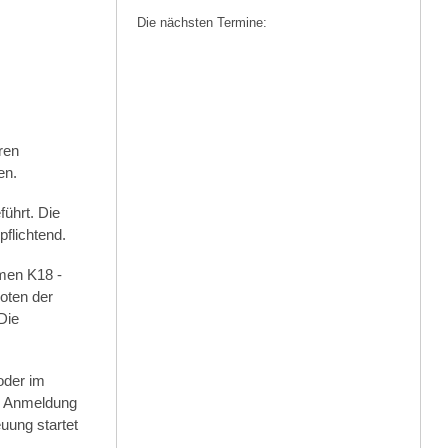
Die nächsten Termine:
ren
en.
ührt. Die
flichtend.
umen K18 -
oten der
Die
oder im
ie Anmeldung
uung startet