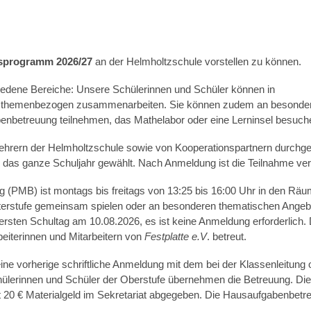
sprogramm 2026
/27
an der Helmholtzschule vorstellen zu können.
hiedene Bereiche: Unsere Schülerinnen und Schüler können in
en themenbezogen zusammenarbeiten. Sie können zudem an besonde
nbetreuung teilnehmen, das Mathelabor oder eine Lerninsel besuch
ehrern der Helmholtzschule sowie von Kooperationspartnern durchgef
 das ganze Schuljahr gewählt. Nach Anmeldung ist die Teilnahme verp
 (PMB) ist montags bis freitags von 13:25 bis 16:00 Uhr in den Rä
nterstufe gemeinsam spielen oder an besonderen thematischen Angeb
ersten Schultag am 10.08.2026, es ist keine Anmeldung erforderlich. 
eiterinnen und Mitarbeitern von
Festplatte e.V
. betreut.
 eine vorherige schriftliche Anmeldung mit dem bei der Klassenleitung 
 Schülerinnen und Schüler der Oberstufe übernehmen die Betreuung. D
it 20 € Materialgeld im Sekretariat abgegeben. Die Hausaufgabenbetre