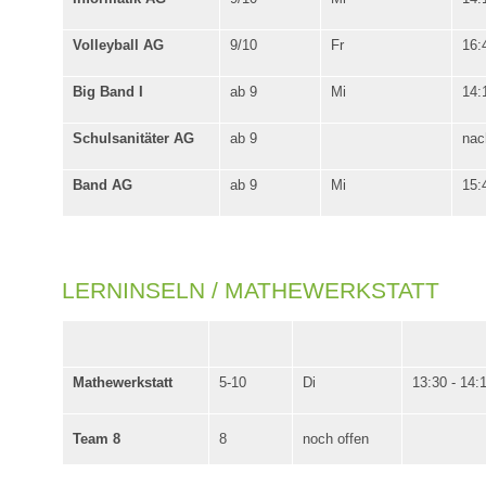
Volleyball AG
9/10
Fr
16:
Big Band I
ab 9
Mi
14:
Schulsanitäter AG
ab 9
nac
Band AG
ab 9
Mi
15:
LERNINSELN / MATHEWERKSTATT
Mathewerkstatt
5-10
Di
13:30 - 14:
Team 8
8
noch offen