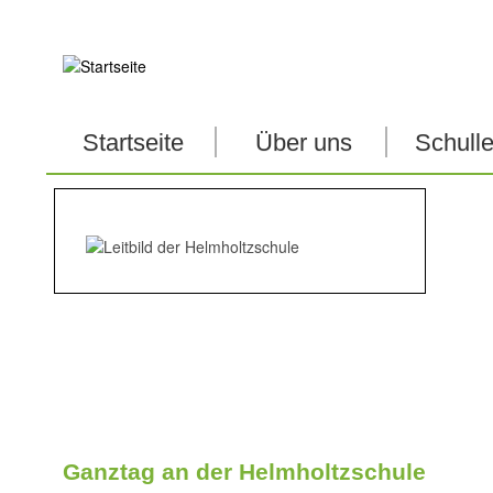
User
account
menu
Startseite
Über uns
Schull
Ganztag an der Helmholtzschule