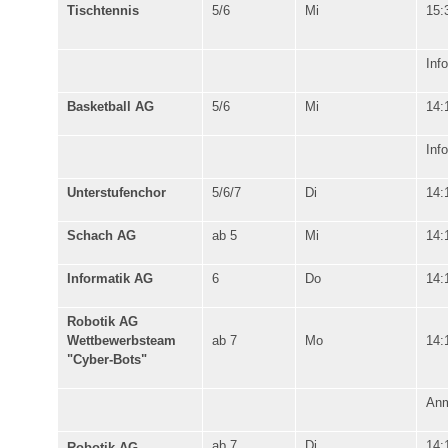
Tischtennis
5/6
Mi
15:
Inf
Basketball AG
5/6
Mi
14:
Inf
Unterstufenchor
5/6/7
Di
14:
Schach AG
ab 5
Mi
14:
Informatik AG
6
Do
14:
Robotik AG
Wettbewerbsteam
ab 7
Mo
14:
"Cyber-Bots"
Anm
ab 7
Di
14:
Robotik AG