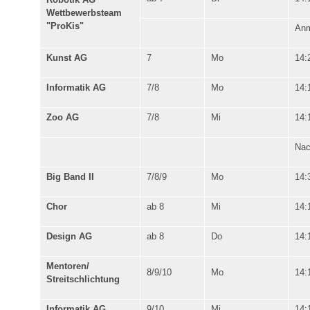
Wettbewerbsteam
"ProKis"
Anm
Kunst AG
7
Mo
14:
Informatik AG
7/8
Mo
14:
Zoo AG
7/8
Mi
14:
Nac
Big Band II
7/8/9
Mo
14:
Chor
ab 8
Mi
14:
Design AG
ab 8
Do
14:
Mentoren/
8/9/10
Mo
14:
Streitschlichtung
Informatik AG
9/10
Mi
14: