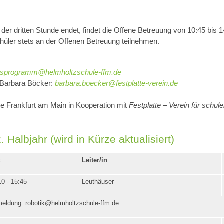
 der dritten Stunde endet, findet die Offene Betreuung von 10:45 bis 
chüler stets an der Offenen Betreuung teilnehmen.
gsprogramm@helmholtzschule-ffm.de
u Barbara Böcker:
barbara.boecker@festplatte-verein.de
e Frankfurt am Main in Kooperation mit
Festplatte – Verein für schu
bjahr (wird in Kürze aktualisiert)
t
Leiter/in
10 - 15:45
Leuthäuser
eldung: robotik@helmholtzschule-ffm.de