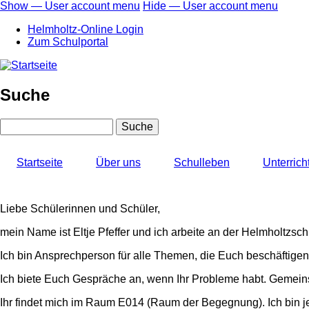
Direkt
Show — User account menu
Hide — User account menu
zum
User
Helmholtz-Online Login
Inhalt
account
Zum Schulportal
menu
Suche
Suche
Startseite
Über uns
Schulleben
Unterrich
Liebe Schülerinnen und Schüler,
mein Name ist Eltje Pfeffer und ich arbeite an der Helmholtzsc
Ich bin Ansprechperson für alle Themen, die Euch beschäftige
Ich biete Euch Gespräche an, wenn Ihr Probleme habt. Gemei
Ihr findet mich im Raum E014 (Raum der Begegnung). Ich bin j