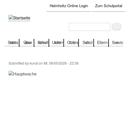
Direkt
Helmholtz-Online Login
Zum Schulportal
zum
User
Inhalt
account
Suche
Suche
menu
Startseite
Über uns
Schulleben
Unterricht
Oberstufe
Schüler
Eltern
Service
Submitted by
kunst
on
Mi, 06/05/2026 - 22:39