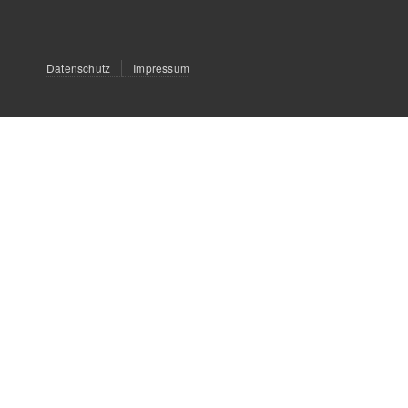
Fußbereichsmenü
Datenschutz
Impressum