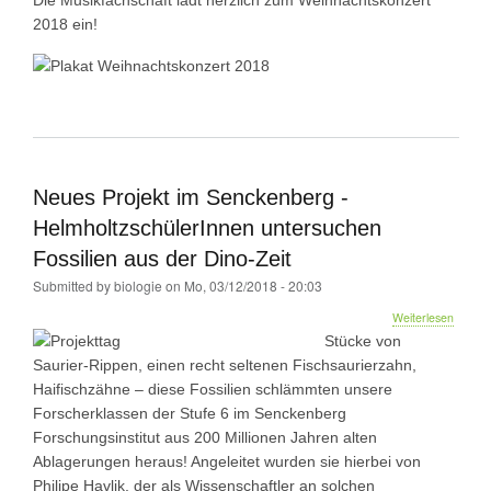
13.12.
2018 ein!
19
Uhr
Neues Projekt im Senckenberg -
HelmholtzschülerInnen untersuchen
Fossilien aus der Dino-Zeit
Submitted by
biologie
on
Mo, 03/12/2018 - 20:03
über
Weiterlesen
Neues
Stücke von
Projekt
Saurier-Rippen, einen recht seltenen Fischsaurierzahn,
im
Haifischzähne – diese Fossilien schlämmten unsere
Senck
-
Forscherklassen der Stufe 6 im Senckenberg
Helmho
Forschungsinstitut aus 200 Millionen Jahren alten
unters
Ablagerungen heraus! Angeleitet wurden sie hierbei von
Fossili
aus
Philipe Havlik, der als Wissenschaftler an solchen