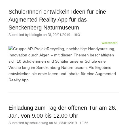
SchülerInnen entwickeln Ideen für eine
Augmented Reality App für das
Senckenberg Naturmuseum
Submitted by
biologie
on
Di, 29/01/2019 - 19:31
über
Weiterlesen
Schüle
Recycling, nachhaltige Handynutzung,
entwick
Innovation durch Algen – mit diesen Themen beschäftigten
Ideen
sich 10 Schülerinnen und Schüler unserer Schule eine
für
eine
Woche lang im Senckenberg Naturmuseum. Als Ergebnis
Augme
entwickelten sie erste Ideen und Inhalte für eine Augmented
Reality
Reality App.
App
für
das
Senck
Natur
Einladung zum Tag der offenen Tür am 26.
Jan. von 9.00 bis 12.00 Uhr
Submitted by
schulleitung
on
Mi, 23/01/2019 - 19:56