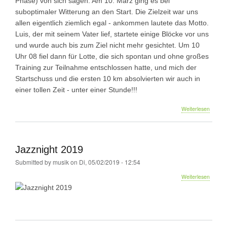
Phase) von sich sagen. Am 10. März ging es bei
suboptimaler Witterung an den Start. Die Zielzeit war uns
allen eigentlich ziemlich egal - ankommen lautete das Motto.
Luis, der mit seinem Vater lief, startete einige Blöcke vor uns
und wurde auch bis zum Ziel nicht mehr gesichtet. Um 10
Uhr 08 fiel dann für Lotte, die sich spontan und ohne großes
Training zur Teilnahme entschlossen hatte, und mich der
Startschuss und die ersten 10 km absolvierten wir auch in
einer tollen Zeit - unter einer Stunde!!!
über
Weiterlesen
Deinen
ersten
Halbma
vergiss
Jazznight 2019
du
nie…
Submitted by
musik
on
Di, 05/02/2019 - 12:54
über
Weiterlesen
Jazznig
2019