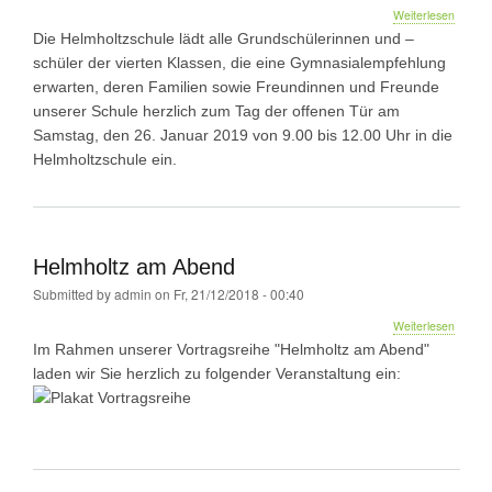
über
Weiterlesen
Einlad
Die Helmholtzschule lädt alle Grundschülerinnen und –
zum
schüler der vierten Klassen, die eine Gymnasialempfehlung
Tag
erwarten, deren Familien sowie Freundinnen und Freunde
der
offene
unserer Schule herzlich zum Tag der offenen Tür am
Tür
Samstag, den 26. Januar 2019 von 9.00 bis 12.00 Uhr in die
am
Helmholtzschule ein.
26.
Jan.
von
9.00
bis
12.00
Helmholtz am Abend
Uhr
Submitted by
admin
on
Fr, 21/12/2018 - 00:40
über
Weiterlesen
Helmho
Im Rahmen unserer Vortragsreihe "Helmholtz am Abend"
am
laden wir Sie herzlich zu folgender Veranstaltung ein:
Abend