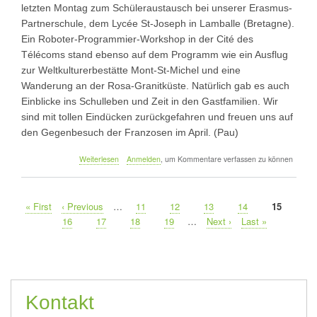
letzten Montag zum Schüleraustausch bei unserer Erasmus-
Partnerschule, dem Lycée St-Joseph in Lamballe (Bretagne).
Ein Roboter-Programmier-Workshop in der Cité des
Télécoms stand ebenso auf dem Programm wie ein Ausflug
zur Weltkulturerbestätte Mont-St-Michel und eine
Wanderung an der Rosa-Granitküste. Natürlich gab es auch
Einblicke ins Schulleben und Zeit in den Gastfamilien. Wir
sind mit tollen Eindücken zurückgefahren und freuen uns auf
den Gegenbesuch der Franzosen im April. (Pau)
über
Weiterlesen
Anmelden
, um Kommentare verfassen zu können
Fahrt
im
Rahmen
First
« First
Vorherige
‹ Previous
…
Seite
11
Seite
12
Seite
13
Seite
14
Aktuelle
15
des
Seitennummerierung
page
Seite
Schüleraustauschs
Seite
Seite
16
Seite
17
Seite
18
Seite
19
…
Nächste
Next ›
Last
Last »
nach
Seite
page
Lamballe
Kontakt