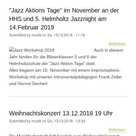
"Jazz Aktions Tage" im November an der
HHS und 5. Helmholtz Jazznight am
14.Februar 2019
Submitted by
musik
on
Sa, 15/12/2018 - 11:18
über
Weiterlesen
"Jazz
Auch in diesem
Aktions
Jahr fanden für die Bläserklassen 5 und 6 der
Tage"
Helmholtzschule die "Jazz-Aktion-Tage" statt.
im
Novem
Alles begann am 16. November mit einem Improvisations-
an
Workshop mit unseren Intrumentalpädagogen Frank Zeller
der
und Gernot Dechert.
HHS
und
5.
Helmho
Jazznig
am
Weihnachtskonzert 13.12.2018 19 Uhr
14.Feb
Submitted by
musik
on
Do, 13/12/2018 - 13:34
2019
über
Weiterlesen
Weihna
Die Musikfachschaft lädt herzlich zum Weihnachtskonzert