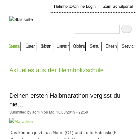
Direkt
Helmholtz-Online Login
Zum Schulportal
zum
User
Inhalt
account
Suche
Suche
menu
Startseite
Über uns
Schulleben
Unterricht
Oberstufe
Schüler
Eltern
Service
Aktuelles aus der Helmholtzschule
Deinen ersten Halbmarathon vergisst du
nie…
Submitted by
admin
on
Mo, 18/03/2019 - 22:59
Das können jetzt Luis Nouri (Q1) und Lotte Fabinski (E-