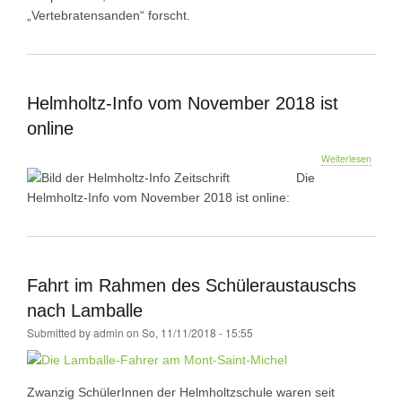
der
„Vertebratensanden“ forscht.
Dino-
Zeit
Helmholtz-Info vom November 2018 ist
online
über
Weiterlesen
Helmho
Die
Info
Helmholtz-Info vom November 2018 ist online:
vom
Novem
2018
ist
online
Fahrt im Rahmen des Schüleraustauschs
nach Lamballe
Submitted by
admin
on
So, 11/11/2018 - 15:55
Zwanzig SchülerInnen der Helmholtzschule waren seit